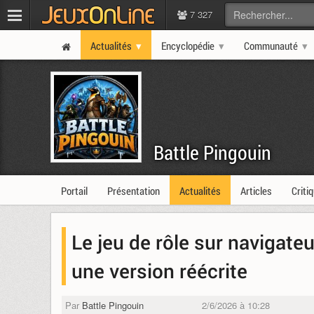
7 327
Actualités
Encyclopédie
Communauté
Battle Pingouin
Portail
Présentation
Actualités
Articles
Criti
Le jeu de rôle sur navigate
une version réécrite
Par
Battle Pingouin
2/6/2026 à 10:28