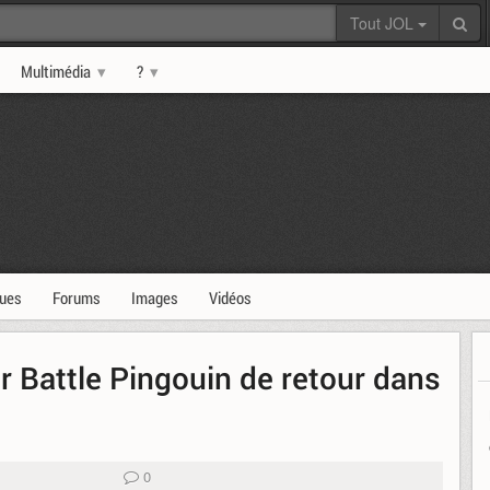
Tout JOL
Multimédia
?
ques
Forums
Images
Vidéos
ur Battle Pingouin de retour dans
0