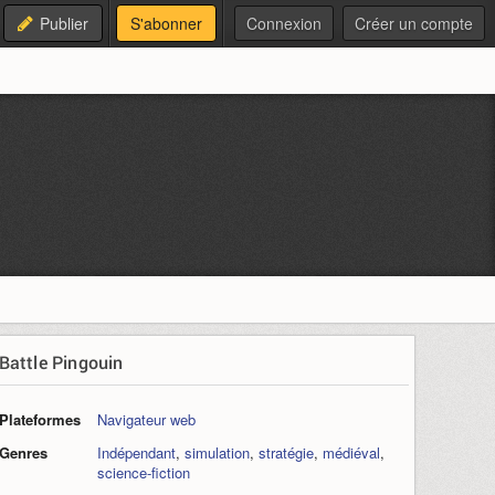
Publier
S'abonner
Connexion
Créer un compte
Battle Pingouin
Plateformes
Navigateur web
Genres
Indépendant
,
simulation
,
stratégie
,
médiéval
,
science-fiction