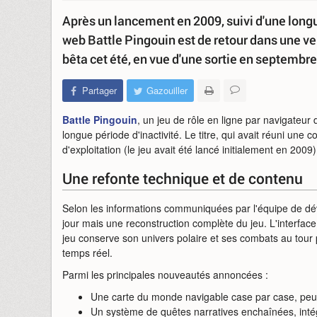
Après un lancement en 2009, suivi d'une longu
web Battle Pingouin est de retour dans une ver
bêta cet été, en vue d'une sortie en septembr
Partager
Gazouiller
Battle Pingouin
, un jeu de rôle en ligne par navigateu
longue période d'inactivité. Le titre, qui avait réuni u
d'exploitation (le jeu avait été lancé initialement en 2009
Une refonte technique et de contenu
Selon les informations communiquées par l'équipe de dé
jour mais une reconstruction complète du jeu. L'interfac
jeu conserve son univers polaire et ses combats au tour
temps réel.
Parmi les principales nouveautés annoncées :
Une carte du monde navigable case par case, pe
Un système de quêtes narratives enchaînées, intégr