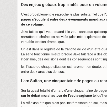
Des enjeux globaux trop limités pour un volum
C'est probablement le reproche le plus substantiel que l
pages s'écoulent entre deux événements mondiaux ma
de ce volume
.
Jake fait ce qu'il veut, quand il le veut, sans que quico
narration enchaîne les activités (alchimie, exploration 
véritable tension dramatique.
On est dans le registre de la tranche de vie d'un être qu
La série fonctionne mieux lorsque Jake fait face à des ob
incertaine, des décisions dont les conséquences sont imp
Ici, l'issue de chaque situation est rarement en doute, et
entre deux arcs plus denses.
L'arc Sultan, une cinquantaine de pages au ren
Sur la quasi-totalité d'un arc d'une cinquantaine de p
sur le débat moral autour de l'esclavagisme
tel qu'il
La réflexion éthique n'est pas inintéressante en soi, ma