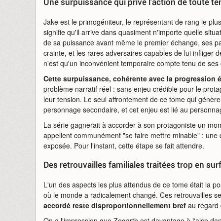
Une surpuissance qui prive l'action de toute te
Jake est le primogéniteur, le représentant de rang le pl
signifie qu'il arrive dans quasiment n'importe quelle situ
de sa puissance avant même le premier échange, ses pairs
crainte, et les rares adversaires capables de lui inflige
n'est qu'un inconvénient temporaire compte tenu de ses 
Cette surpuissance, cohérente avec la progression é
problème narratif réel : sans enjeu crédible pour le pro
leur tension. Le seul affrontement de ce tome qui génère
personnage secondaire, et cet enjeu est lié au personn
La série gagnerait à accorder à son protagoniste un mom
appellent communément "se faire mettre minable" : une dé
exposée. Pour l'instant, cette étape se fait attendre.
Des retrouvailles familiales traitées trop en sur
L'un des aspects les plus attendus de ce tome était la po
où le monde a radicalement changé. Ces retrouvailles se
accordé reste disproportionnellement bref
au regard d
On a l'impression que Zogarth est davantage à l'aise da