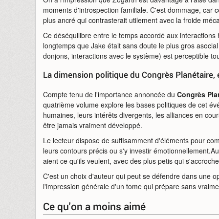
moments d'introspection familiale. C'est dommage, car 
plus ancré qui contrasterait utilement avec la froide m
Ce déséquilibre entre le temps accordé aux interactions 
longtemps que Jake était sans doute le plus gros asocial
donjons, interactions avec le système) est perceptible to
La dimension politique du Congrès Planétaire, e
Compte tenu de l'importance annoncée du
Congrès Pla
quatrième volume explore les bases politiques de cet év
humaines, leurs intérêts divergents, les alliances en cour
être jamais vraiment développé.
Le lecteur dispose de suffisamment d'éléments pour comp
leurs contours précis ou s'y investir émotionnellement.Au 
aient ce qu'ils veulent, avec des plus petis qui s'accroc
C'est un choix d'auteur qui peut se défendre dans une op
l'impression générale d'un tome qui prépare sans vraimen
Ce qu'on a moins aimé