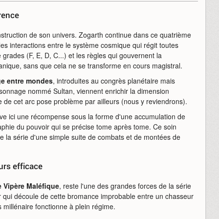
rence
onstruction de son univers. Zogarth continue dans ce quatrième
les interactions entre le système cosmique qui régit toutes
e grades (F, E, D, C...) et les règles qui gouvernent la
nique, sans que cela ne se transforme en cours magistral.
ge entre mondes
, introduites au congrès planétaire mais
sonnage nommé Sultan, viennent enrichir la dimension
 de cet arc pose problème par ailleurs (nous y reviendrons).
trouve ici une récompense sous la forme d'une accumulation de
raphie du pouvoir qui se précise tome après tome. Ce soin
ue la série d'une simple suite de combats et de montées de
urs efficace
e Vipère Maléfique
, reste l'une des grandes forces de la série
r qui découle de cette bromance improbable entre un chasseur
s millénaire fonctionne à plein régime.