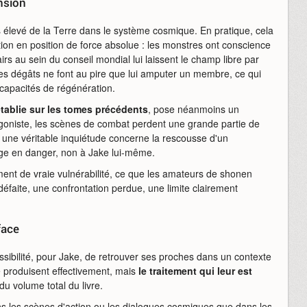
nsion
us élevé de la Terre dans le système cosmique. En pratique, cela
ation en position de force absolue : les monstres ont conscience
 au sein du conseil mondial lui laissent le champ libre par
r des dégâts ne font au pire que lui amputer un membre, ce qui
capacités de régénération.
tablie sur les tomes précédents
, pose néanmoins un
tagoniste, les scènes de combat perdent une grande partie de
 une véritable inquiétude concerne la rescousse d'un
age en danger, non à Jake lui-même.
ent de vraie vulnérabilité, ce que les amateurs de shonen
faite, une confrontation perdue, une limite clairement
face
ssibilité, pour Jake, de retrouver ses proches dans un contexte
 produisent effectivement, mais
le traitement qui leur est
u volume total du livre.
ns les scènes d'action ou les dialogues cosmiques que dans les