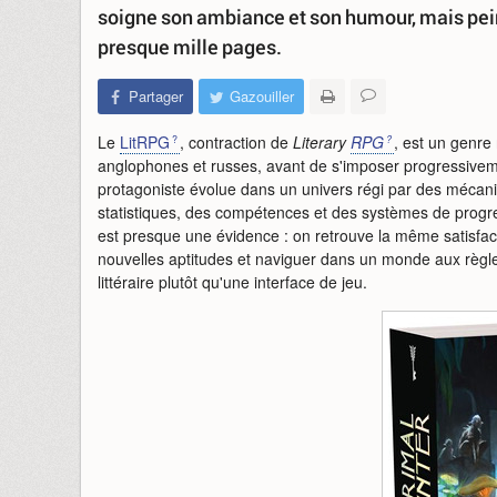
soigne son ambiance et son humour, mais pein
presque mille pages.
Partager
Gazouiller
Le
LitRPG
, contraction de
Literary
RPG
, est un genr
anglophones et russes, avant de s'imposer progressivemen
protagoniste évolue dans un univers régi par des mécan
statistiques, des compétences et des systèmes de progr
est presque une évidence : on retrouve la même satisfa
nouvelles aptitudes et naviguer dans un monde aux règles b
littéraire plutôt qu'une interface de jeu.