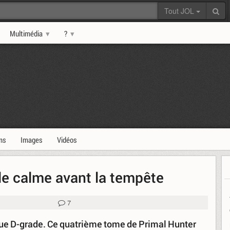
Tout JOL
Multimédia
?
ms
Images
Vidéos
 le calme avant la tempête
7
que D-grade. Ce quatrième tome de Primal Hunter