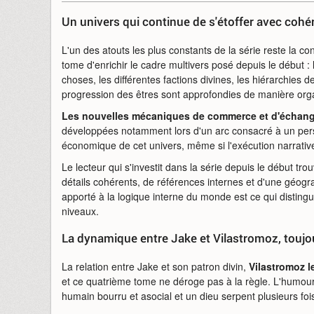
Un univers qui continue de s'étoffer avec cohé
L'un des atouts les plus constants de la série reste la c
tome d'enrichir le cadre multivers posé depuis le début : 
choses, les différentes factions divines, les hiérarchies d
progression des êtres sont approfondies de manière orga
Les nouvelles mécaniques de commerce et d'échan
développées notamment lors d'un arc consacré à un per
économique de cet univers, même si l'exécution narrative
Le lecteur qui s'investit dans la série depuis le début 
détails cohérents, de références internes et d'une géog
apporté à la logique interne du monde est ce qui disting
niveaux.
La dynamique entre Jake et Vilastromoz, toujo
La relation entre Jake et son patron divin,
Vilastromoz l
et ce quatrième tome ne déroge pas à la règle. L'humou
humain bourru et asocial et un dieu serpent plusieurs foi