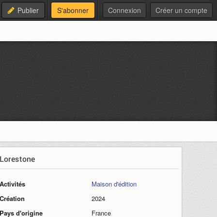
Publier
S'abonner
Connexion
Créer un compte
Lorestone
Activités
Maison d'édition
Création
2024
Pays d'origine
France