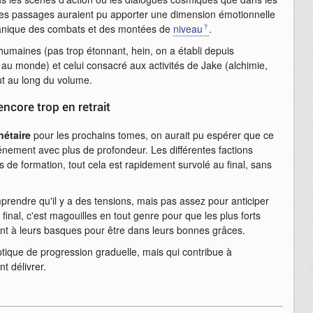
ces passages auraient pu apporter une dimension émotionnelle
écanique des combats et des montées de
niveau
.
humaines (pas trop étonnant, hein, on a établi depuis
 au monde) et celui consacré aux activités de Jake (alchimie,
ut au long du volume.
ncore trop en retrait
nétaire
pour les prochains tomes, on aurait pu espérer que ce
énement avec plus de profondeur. Les différentes factions
s de formation, tout cela est rapidement survolé au final, sans
rendre qu'il y a des tensions, mais pas assez pour anticiper
final, c'est magouilles en tout genre pour que les plus forts
hent à leurs basques pour être dans leurs bonnes grâces.
tique de progression graduelle, mais qui contribue à
t délivrer.