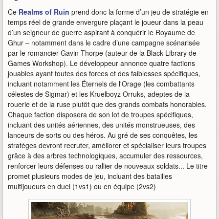
Ce
Realms of Ruin
prend donc la forme d’un jeu de stratégie en
temps réel de grande envergure plaçant le joueur dans la peau
d’un seigneur de guerre aspirant à conquérir le Royaume de
Ghur – notamment dans le cadre d’une campagne scénarisée
par le romancier Gavin Thorpe (auteur de la Black Library de
Games Workshop). Le développeur annonce quatre factions
jouables ayant toutes des forces et des faiblesses spécifiques,
incluant notamment les Éternels de l'Orage (les combattants
célestes de Sigmar) et les Kruelboyz Orruks, adeptes de la
rouerie et de la ruse plutôt que des grands combats honorables.
Chaque faction disposera de son lot de troupes spécifiques,
incluant des unités aériennes, des unités monstrueuses, des
lanceurs de sorts ou des héros. Au gré de ses conquêtes, les
stratèges devront recruter, améliorer et spécialiser leurs troupes
grâce à des arbres technologiques, accumuler des ressources,
renforcer leurs défenses ou rallier de nouveaux soldats... Le titre
promet plusieurs modes de jeu, incluant des batailles
multijoueurs en duel (1vs1) ou en équipe (2vs2)