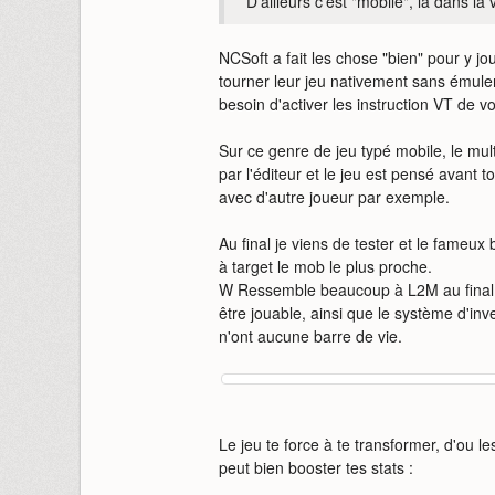
D'ailleurs c'est "mobile", là dans la
NCSoft a fait les chose "bien" pour y jo
tourner leur jeu nativement sans émuler
besoin d'activer les instruction VT de v
Sur ce genre de jeu typé mobile, le mult
par l'éditeur et le jeu est pensé avant 
avec d'autre joueur par exemple.
Au final je viens de tester et le fameux 
à target le mob le plus proche.
W Ressemble beaucoup à L2M au final ni
être jouable, ainsi que le système d'inv
n'ont aucune barre de vie.
Le jeu te force à te transformer, d'ou
peut bien booster tes stats :