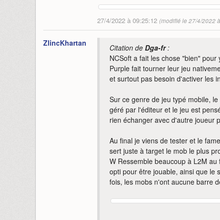
27/4/2022 à 09:25:12
(modifié le 27/4/2022 
ZlincKhartan
Citation de
Dga-fr
:
NCSoft a fait les chose "bien" pour
Purple fait tourner leur jeu native
et surtout pas besoin d'activer les 
Sur ce genre de jeu typé mobile, le 
géré par l'éditeur et le jeu est pen
rien échanger avec d'autre joueur 
Au final je viens de tester et le fa
sert juste à target le mob le plus pr
W Ressemble beaucoup à L2M au fina
opti pour être jouable, ainsi que le
fois, les mobs n'ont aucune barre d