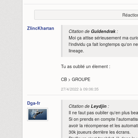
Réactio
ZlincKhartan
Citation de
Guldendrak
:
Moi ça attise sérieusement ma curio
l'individu ça fait longtemps qu'on n
lineage.
Tu as oublié un élement :
CB > GROUPE
27/4/2022 à 09:06:35
Dga-fr
Citation de
Leydjin
:
Il ne faut pas oublier qu'en plus b
Si on prends en compte l'automatis
avoir la récompense et les automatis
30k joueurs derrière les écrans.