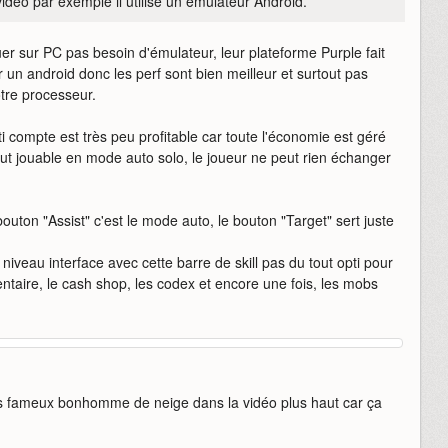
 vidéo par exemple il utilise un émulateur Android.
uer sur PC pas besoin d'émulateur, leur plateforme Purple fait
 un android donc les perf sont bien meilleur et surtout pas
otre processeur.
i compte est très peu profitable car toute l'économie est géré
tout jouable en mode auto solo, le joueur ne peut rien échanger
bouton "Assist" c'est le mode auto, le bouton "Target" sert juste
veau interface avec cette barre de skill pas du tout opti pour
entaire, le cash shop, les codex et encore une fois, les mobs
 les fameux bonhomme de neige dans la vidéo plus haut car ça