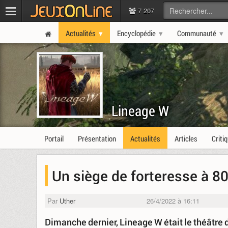
7 207
Actualités
Encyclopédie
Communauté
Lineage W
Portail
Présentation
Actualités
Articles
Criti
Un siège de forteresse à 8
Par
Uther
26/4/2022 à 16:11
Dimanche dernier, Lineage W était le théâtre 