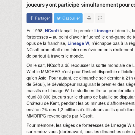
joueurs y ont participé simultanément pour c
Partager
Gazouiller
En 1998,
NCsoft
lançait le premier
Lineage
et depuis, l
forteresses – au point d’avoir influencé le end-game de
opus de la franchise,
Lineage W
, n’échappe pas à la règ
NCsoft promettait d’en faire des événements réellement 
de partout à travers le monde.
On le sait, NCsoft a dû repousser la sortie mondiale de 
W et le MMORPG n’est pour l’instant disponible officiell
qu’en Asie. Pour autant, ce dimanche soir dernier à 21h
de Séoul), le développeur inaugurait le premier des sièg
massifs de Lineage W. Le studio en tire un premier bilan : 
réuni 80 000 joueurs sur le champ de bataille se disputan
Château de Kent, pendant les 50 minutes d’affrontements
environ 7% des 1,2 millions d’utilisateurs actifs quotidien
MMORPG revendiqués par NCsoft.
Pour mémoire, les sièges de forteresses de Lineage W s
sur rendez-vous (dorénavant, tous les dimanches soirs) à