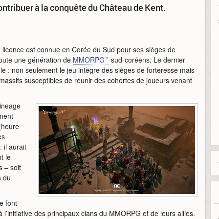
ontribuer à la conquête du Château de Kent.
a licence est connue en Corée du Sud pour ses sièges de
 toute une génération de
MMORPG
sud-coréens. Le dernier
le : non seulement le jeu intègre des sièges de forteresse mais
massifs susceptibles de réunir des cohortes de joueurs venant
Lineage
ement
 (heure
es
il aurait
t le
 – soit
s du
e font
 l’initiative des principaux clans du MMORPG et de leurs alliés.