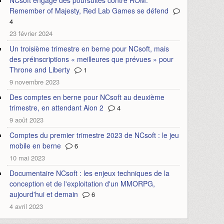
NCsoft engage des poursuites contre ROM:
Remember of Majesty, Red Lab Games se défend
4
23 février 2024
Un troisième trimestre en berne pour NCsoft, mais
des préinscriptions « meilleures que prévues » pour
Throne and Liberty
1
9 novembre 2023
Des comptes en berne pour NCsoft au deuxième
trimestre, en attendant Aion 2
4
9 août 2023
Comptes du premier trimestre 2023 de NCsoft : le jeu
mobile en berne
6
10 mai 2023
Documentaire NCsoft : les enjeux techniques de la
conception et de l'exploitation d'un MMORPG,
aujourd'hui et demain
6
4 avril 2023