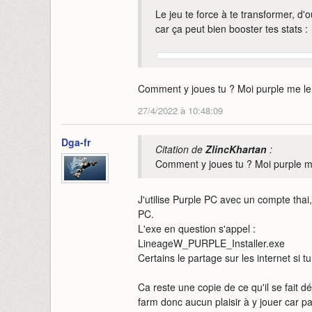
Le jeu te force à te transformer, 
car ça peut bien booster tes stats :
Comment y joues tu ? Moi purple me le
27/4/2022 à 10:48:09
Dga-fr
Citation de
ZlincKhartan
:
Comment y joues tu ? Moi purple me
J'utilise Purple PC avec un compte thai,
PC.
L'exe en question s'appel :
LineageW_PURPLE_Installer.exe
Certains le partage sur les internet si 
Ca reste une copie de ce qu'il se fait d
farm donc aucun plaisir à y jouer car p