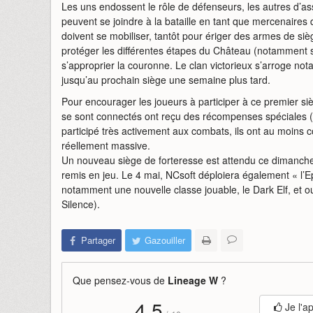
Les uns endossent le rôle de défenseurs, les autres d’ass
peuvent se joindre à la bataille en tant que mercenaires de
doivent se mobiliser, tantôt pour ériger des armes de siè
protéger les différentes étapes du Château (notamment se
s’approprier la couronne. Le clan victorieux s’arroge no
jusqu’au prochain siège une semaine plus tard.
Pour encourager les joueurs à participer à ce premier siè
se sont connectés ont reçu des récompenses spéciales
participé très activement aux combats, ils ont au moins 
réellement massive.
Un nouveau siège de forteresse est attendu ce dimanche
remis en jeu. Le 4 mai, NCsoft déploiera également « l’
notamment une nouvelle classe jouable, le Dark Elf, et o
Silence).
Partager
Gazouiller
Que pensez-vous de
Lineage W
?
4,5
Je l'a