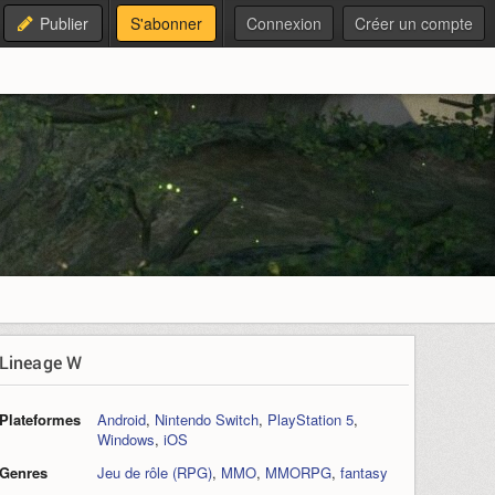
Publier
S'abonner
Connexion
Créer un compte
Lineage W
Plateformes
Android
,
Nintendo Switch
,
PlayStation 5
,
Windows
,
iOS
Genres
Jeu de rôle (RPG)
,
MMO
,
MMORPG
,
fantasy