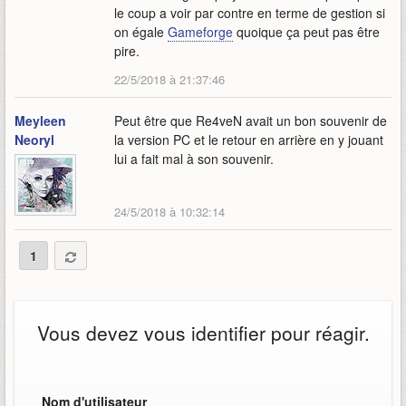
le coup a voir par contre en terme de gestion si
on égale
Gameforge
quoique ça peut pas être
pire.
22/5/2018 à 21:37:46
Meyleen
Peut être que Re4veN avait un bon souvenir de
Neoryl
la version PC et le retour en arrière en y jouant
lui a fait mal à son souvenir.
24/5/2018 à 10:32:14
1
Vous devez vous identifier pour réagir.
Nom d'utilisateur