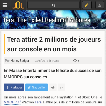
Tera: The Exiled Realm of Arborea
Tera attire 2 millions de joueurs
sur console en un mois
Par
HoneyBadger
22/5/2018 à 10:58
5
En Masse Entertainment se félicite du succès de son
MMORPG sur consoles.
Partager
Gazouiller
Un mois après son lancement sur Playstation 4 et Xbox One, le
MMORPG
d'action
Tera
a attiré plus de 2 millions de joueurs sur