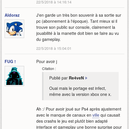
22/5/2018 à 14:16:14
Aldoraz
J'en garde un très bon souvenir à sa sortie sur
pc (abonnement à l'époque). Tant mieux si il
trouve son public sur console, clairement la
jouabilité à la manette doit bien se faire au vu
du gameplay.
22/5/2018 à 15:04:01
FUG !
Pour avoir j
Citation :
Publié par
Re4veN
Ouai mais le portage est infect,
même avec la version xbox one x.
Ah :/ Pour avoir joué sur Ps4 après ajustement
avec le manque de canaux en
ville
qui causait
des crashs le jeu est plutôt bien adapté
interface et gameplay une bonne surprise pour