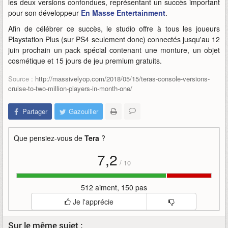
les deux versions confondues, représentant un succès important
pour son développeur
En Masse Entertainment
.
Afin de célébrer ce succès, le studio offre à tous les joueurs
Playstation Plus (sur PS4 seulement donc) connectés jusqu'au 12
juin prochain un pack spécial contenant une monture, un objet
cosmétique et 15 jours de jeu premium gratuits.
Source :
http://massivelyop.com/2018/05/15/teras-console-versions-
cruise-to-two-million-players-in-month-one/
Partager
Gazouiller
Que pensiez-vous de
Tera
?
7,2
/
10
512 aiment, 150 pas
Je l'apprécie
Sur le même sujet :