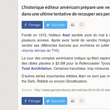
L'historique éditeur américain prépare une ve
dans une ultime tentative de recouper ses per
Partager
Gazouiller
Fondé en 1972, l'éditeur
Atari
semble avoir du mal à se
plusieurs années. Après avoir tenté de vendre l'intégr
vendre ses différentes licences aux enchères en juill
récente démise de THQ
.
La cour des comptes américaine indique qu'Atari espère 
des cibles placées à $3.5M pour la Rollercoaster Tyco
Total Annihilation
. Certaines franchises, trop mineure
D'autres séries importantes éditées Atari ne sont pas 
the Dark, Riddick ou encore Ghostbusters.
Source :
http://www.gamesindustry.biz/articles/2013-05-23-ata
Partager
Gazouiller