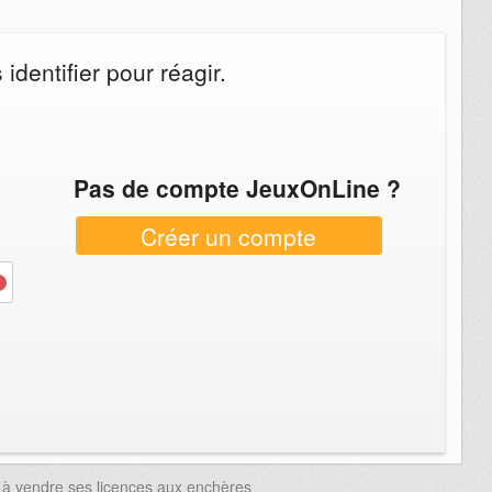
dentifier pour réagir.
Pas de compte JeuxOnLine ?
Créer un compte
re à vendre ses licences aux enchères