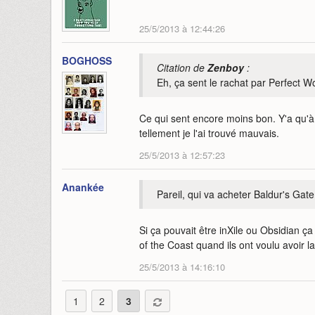
25/5/2013 à 12:44:26
BOGHOSS
Citation de
Zenboy
:
Eh, ça sent le rachat par Perfect Wor
Ce qui sent encore moins bon. Y'a qu'à v
tellement je l'ai trouvé mauvais.
25/5/2013 à 12:57:23
Anankée
Pareil, qui va acheter Baldur's Gate
Si ça pouvait être inXile ou Obsidian ça
of the Coast quand ils ont voulu avoir l
25/5/2013 à 14:16:10
1
2
3