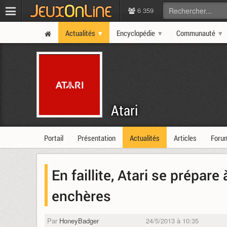
6 359
Actualités
Encyclopédie
Communauté
Atari
Portail
Présentation
Actualités
Articles
Foru
En faillite, Atari se prépar
enchères
Par
HoneyBadger
24/5/2013 à 10:35