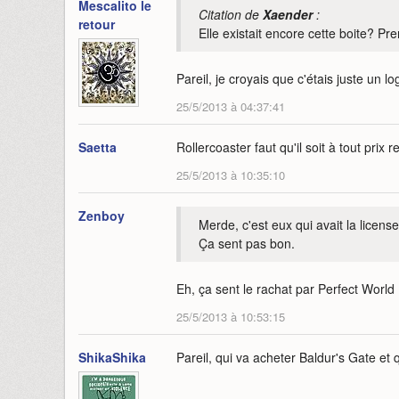
Mescalito le
Citation de
Xaender
:
retour
Elle existait encore cette boite? Pre
Pareil, je croyais que c'étais juste un 
25/5/2013 à 04:37:41
Saetta
Rollercoaster faut qu'il soit à tout prix r
25/5/2013 à 10:35:10
Zenboy
Merde, c'est eux qui avait la licens
Ça sent pas bon.
Eh, ça sent le rachat par Perfect World .
25/5/2013 à 10:53:15
ShikaShika
Pareil, qui va acheter Baldur's Gate et 