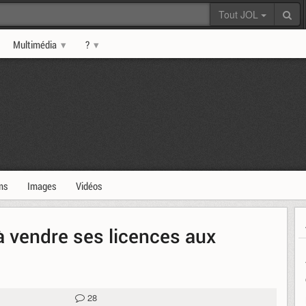
Tout JOL
Multimédia
?
ms
Images
Vidéos
e à vendre ses licences aux
28