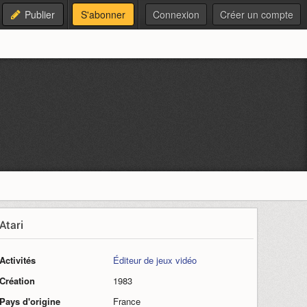
Publier
S'abonner
Connexion
Créer un compte
Atari
Activités
Éditeur de jeux vidéo
Création
1983
Pays d'origine
France