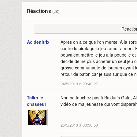
Réactions
(28)
Réactio
Acidenitrix
Apres on a ce que l'on merite. A la sorti
contre le piratage le jeu ramer a mort. 
pouvaient mettre le jeu a la poubelle et 
decide de ne plus acheter un seul jeu ou
grosse communaute de joueurs ayant le
retour de baton car je suis sur que ce n'
24/5/2013 à 23:48:27
Taiko le
Non ne touchez pas à Baldur's Gate, Alo
chasseur
vidéo de ma jeunesse qui vont disparaîtr
25/5/2013 à 00:30:53