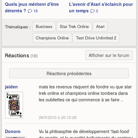
Quels jeux méritent d'être
L'avenir d'Atari s'éclaircit pour
déterrés ?
un temps
18
3
Business
Star Trek Online
Atari
Thématiques :
Champions Online
Test Drive Unlimited 2
Réactions
Afficher sur le forum
(18)
Réactions précédentes
jaiden
mais les revenus risquent de fondre vu que star
trek online et champions online tombera dans
les oubliettes ce qui commence à se faire ..
26/5/2010 à 20:12:28
Donoro
Vu la philosophie de développement 'fast-food'
de cryptic, et le quantité hallucinante du contenu