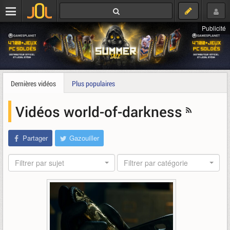
Publicité
Dernières vidéos
Plus populaires
Vidéos world-of-darkness
Partager
Gazouiller
Filtrer par sujet
Filtrer par catégorie