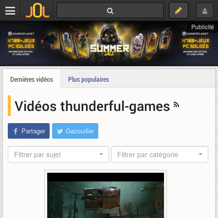
Publicité
Dernières vidéos
Plus populaires
Vidéos thunderful-games
Partager
Gazouiller
Filtrer par sujet
Filtrer par catégorie