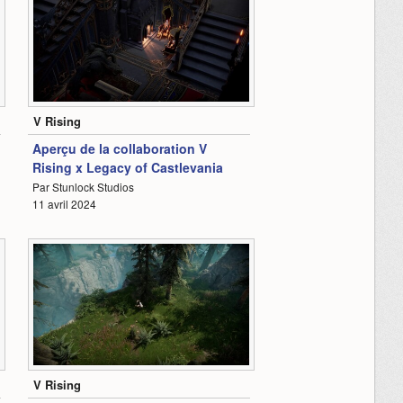
1:51
V Rising
Aperçu de la collaboration V
Rising x Legacy of Castlevania
Par Stunlock Studios
11 avril 2024
1:15
V Rising