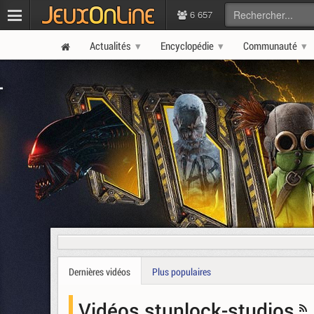
6 657
Actualités
Encyclopédie
Communauté
Dernières vidéos
Plus populaires
Vidéos stunlock-studios