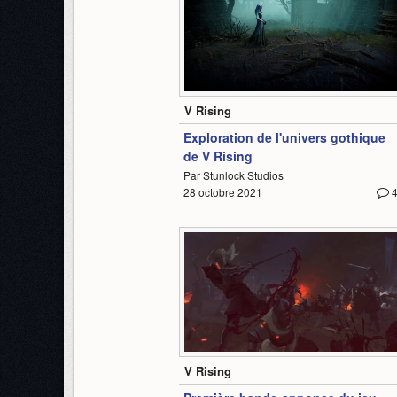
1:05
V Rising
Exploration de l'univers gothique
de V Rising
Par Stunlock Studios
28 octobre 2021
1:35
V Rising