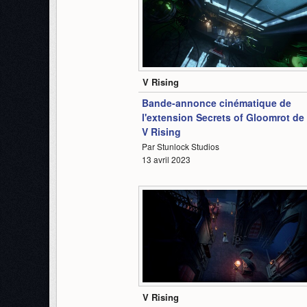
1:18
V Rising
Bande-annonce cinématique de
l'extension Secrets of Gloomrot de
V Rising
Par Stunlock Studios
13 avril 2023
1:33
V Rising