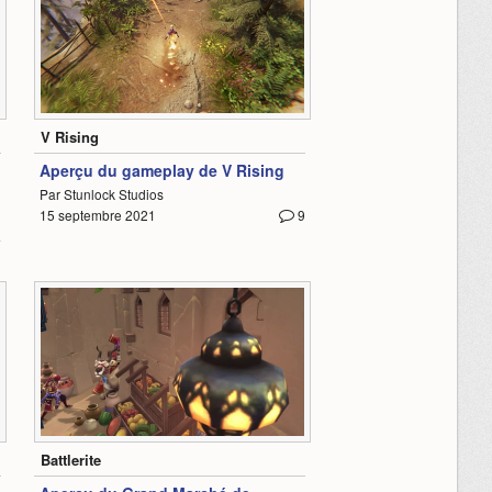
2:15
V Rising
Aperçu du gameplay de V Rising
Par Stunlock Studios
15 septembre 2021
9
4
1:01
Battlerite