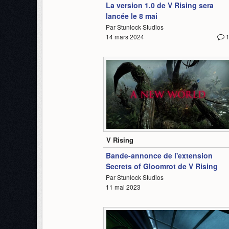
La version 1.0 de V Rising sera
lancée le 8 mai
Par Stunlock Studios
14 mars 2024
1:48
V Rising
Bande-annonce de l'extension
Secrets of Gloomrot de V Rising
Par Stunlock Studios
11 mai 2023