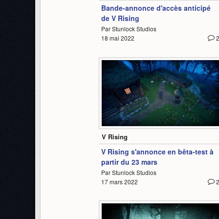
Bande-annonce d'accès anticipé
de V Rising
Par Stunlock Studios
18 mai 2022
1:15
V Rising
V Rising s'annonce en bêta-test à
partir du 23 mars
Par Stunlock Studios
17 mars 2022