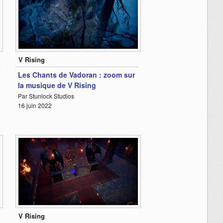
2:54
V Rising
Les Chants de Vadoran : zoom sur
la musique de V Rising
Par Stunlock Studios
16 juin 2022
1:40
V Rising