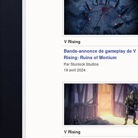
1:21
V Rising
Bande-annonce de gameplay de V
Rising: Ruins of Mortium
Par Stunlock Studios
19 avril 2024
2:26
V Rising