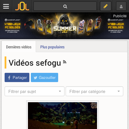
Publicité
Dernières vidéos
Plus populaires
Vidéos sefogu
Partager
Gazouiller
Filtrer par sujet
Filtrer par catégorie