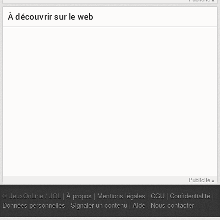
À découvrir sur le web
Publicité ▴
© JeuxOnLine / JOL |
À propos
|
Mentions légales
|
CGU
|
Confidentialité
|
Données personnelles
|
Signaler un contenu
|
Aide
|
Nous contacter