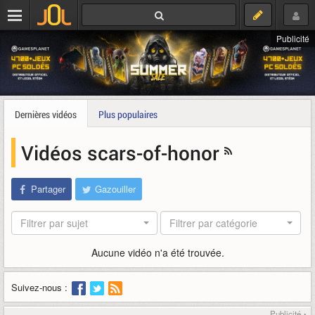
Publicité
Dernières vidéos
Plus populaires
Vidéos scars-of-honor
Partager
Gazouiller
Filtrer par sujet
Filtrer par catégorie
Aucune vidéo n'a été trouvée.
Suivez-nous :
Publicité ▴