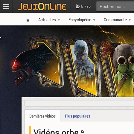
5 785
Actualités
Encyclopédie
Communauté
Dernières vidéos
Plus populaires
Vidéos orbe