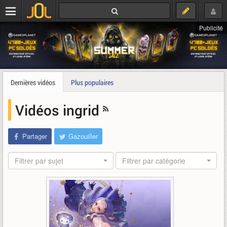
Publicité
Dernières vidéos
Plus populaires
Vidéos ingrid
Partager
Gazouiller
Filtrer par sujet
Filtrer par catégorie