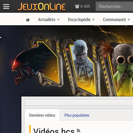
6 455
Actualités
Encyclopédie
Communauté
Dernières vidéos
Plus populaires
Vidéos hcs