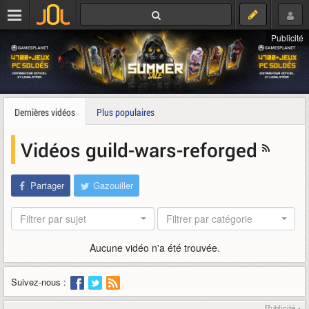
Publicité
Dernières vidéos
Plus populaires
Vidéos guild-wars-reforged
Partager
Gazouiller
Filtrer par sujet
Filtrer par catégorie
Aucune vidéo n'a été trouvée.
Suivez-nous :
Publicité ▴