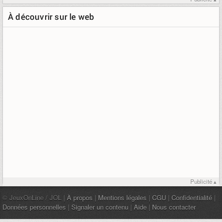
À découvrir sur le web
Publicité ▴
© JeuxOnLine / JOL |
À propos
|
Mentions légales
|
CGU
|
Confidentialité
|
Données personnelles
|
Signaler un contenu
|
Aide
|
Nous contacter