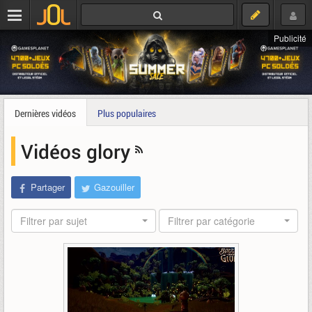
Publicité
Dernières vidéos
Plus populaires
Vidéos glory
Partager
Gazouiller
Filtrer par sujet
Filtrer par catégorie