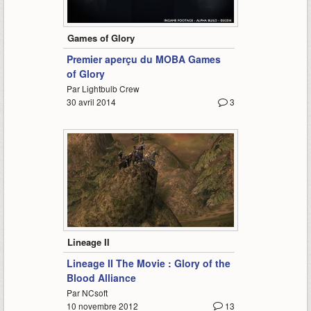
0:56
Games of Glory
Premier aperçu du MOBA Games
of Glory
Par Lightbulb Crew
30 avril 2014
3
10:07
Lineage II
Lineage II The Movie : Glory of the
Blood Alliance
Par NCsoft
10 novembre 2012
13