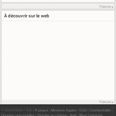
Publicité ▴
À découvrir sur le web
Publicité ▴
© JeuxOnLine / JOL |
À propos
|
Mentions légales
|
CGU
|
Confidentialité
|
Données personnelles
|
Signaler un contenu
|
Aide
|
Nous contacter