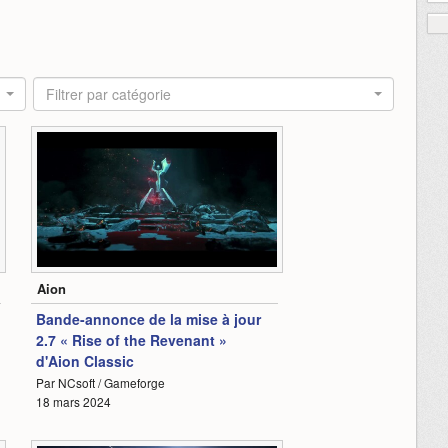
Filtrer par catégorie
0:55
Aion
Bande-annonce de la mise à jour
2.7 « Rise of the Revenant »
d'Aion Classic
Par NCsoft / Gameforge
18 mars 2024