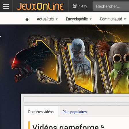
7 419
Actualités
Encyclopédie
Communauté
Dernières vidéos
Plus populaires
Vidéos gameforge