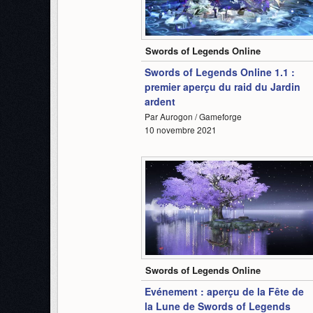
0:42
Swords of Legends Online
Swords of Legends Online 1.1 :
premier aperçu du raid du Jardin
ardent
Par Aurogon / Gameforge
10 novembre 2021
0:46
Swords of Legends Online
Evénement : aperçu de la Fête de
la Lune de Swords of Legends