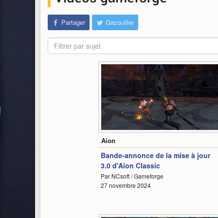
Partager
Gazouiller
Filtrer par sujet
0:44
Aion
Bande-annonce de la mise à jour
3.0 d'Aion Classic
Par NCsoft / Gameforge
27 novembre 2024