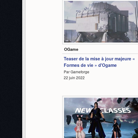
0:50
OGame
Teaser de la mise à jour majeure «
Formes de vie » d'Ogame
Par Gameforge
22 juin 2022
1:50