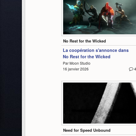
1:56
No Rest for the Wicked
La coopération s'annonce dans
No Rest for the Wicked
Par Moon Studio
16 janvier 2026
1:34
Need for Speed Unbound