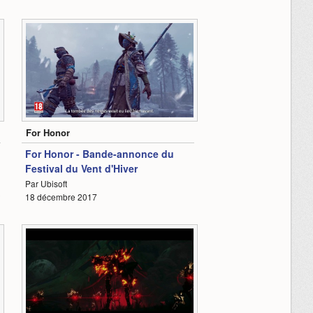
1:05
For Honor
For Honor - Bande-annonce du
Festival du Vent d'Hiver
Par Ubisoft
2
18 décembre 2017