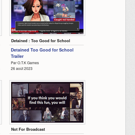
0:51
Detained : Too Good for School
Detained Too Good for School
Trailer
Par O.T.K Games
4
26 août 2023
0:51
Not For Broadcast