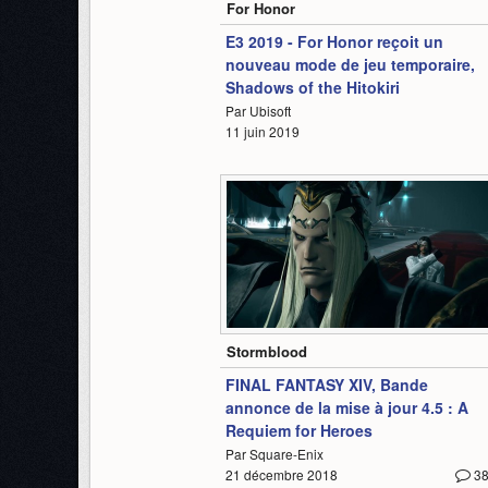
For Honor
E3 2019 - For Honor reçoit un
nouveau mode de jeu temporaire,
Shadows of the Hitokiri
Par Ubisoft
11 juin 2019
3:25
Stormblood
FINAL FANTASY XIV, Bande
annonce de la mise à jour 4.5 : A
Requiem for Heroes
Par Square-Enix
21 décembre 2018
3