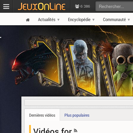
6 386
Actualités
Encyclopédie
Communauté
Dernières vidéos
Plus populaires
Vidéos for