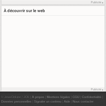
Publicité ▴
À découvrir sur le web
Publicité ▴
© JeuxOnLine / JOL |
À propos
|
Mentions légales
|
CGU
|
Confidentialité
|
Données personnelles
|
Signaler un contenu
|
Aide
|
Nous contacter