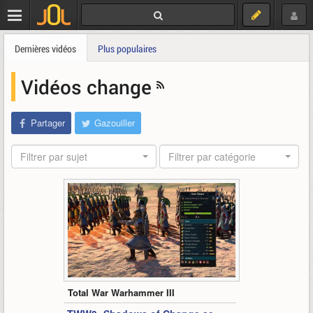
Dernières vidéos
Plus populaires
Vidéos change
Partager
Gazouiller
Filtrer par sujet
Filtrer par catégorie
5:58
Total War Warhammer III