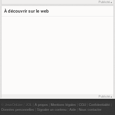
Publicité ▴
À découvrir sur le web
Publicité ▴
© JeuxOnLine / JOL |
À propos
|
Mentions légales
|
CGU
|
Confidentialité
|
Données personnelles
|
Signaler un contenu
|
Aide
|
Nous contacter