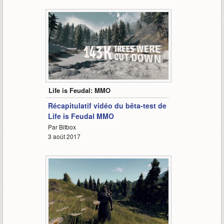
1:14
Life is Feudal: MMO
Récapitulatif vidéo du bêta-test de
Life is Feudal MMO
Par Bitbox
3 août 2017
4:57