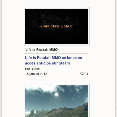
2:55
Life is Feudal: MMO
Life is Feudal: MMO se lance en
accès anticipé sur Steam
Par Bitbox
15 janvier 2018
24