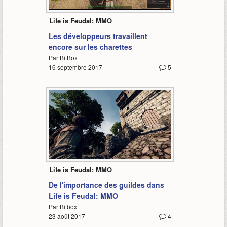
1:14
Life is Feudal: MMO
Les développeurs travaillent
encore sur les charettes
Par BitBox
16 septembre 2017
5
3:18
Life is Feudal: MMO
De l'importance des guildes dans
Life is Feudal: MMO
Par Bitbox
23 août 2017
4