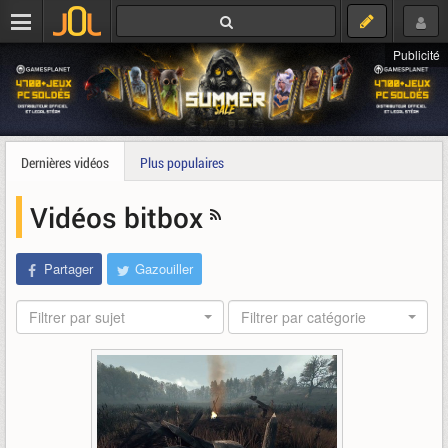
Publicité
Dernières vidéos
Plus populaires
Vidéos bitbox
Partager
Gazouiller
Filtrer par sujet
Filtrer par catégorie