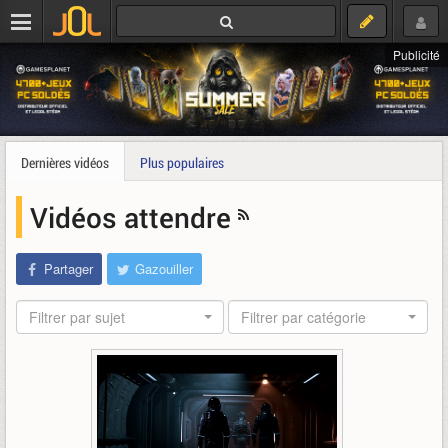
Publicité
Dernières vidéos
Plus populaires
Vidéos attendre
Partager
Gazouiller
Filtrer par sujet
Filtrer par catégorie