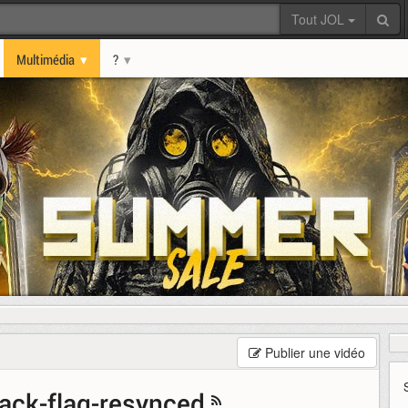
Tout JOL
Multimédia
?
Publier une vidéo
lack-flag-resynced