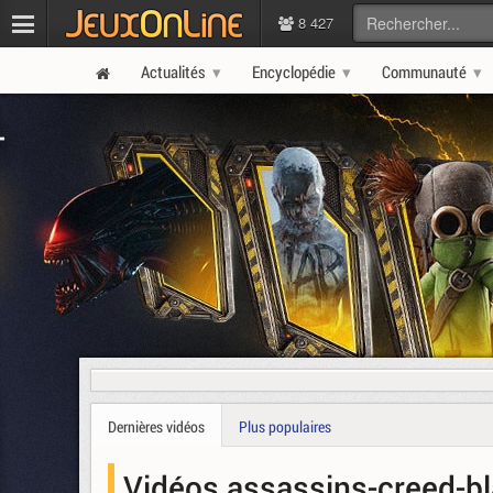
8 427
Actualités
Encyclopédie
Communauté
Dernières vidéos
Plus populaires
Vidéos assassins-creed-b