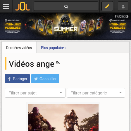
Publicité
Dernières vidéos
Plus populaires
Vidéos ange
Partager
Gazouiller
Filtrer par sujet
Filtrer par catégorie