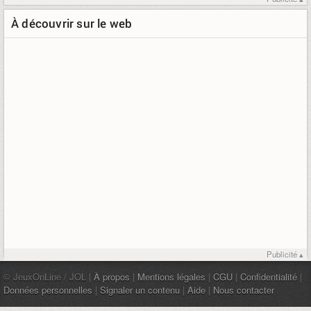
À découvrir sur le web
Publicité ▴
© JeuxOnLine / JOL |
À propos
|
Mentions légales
|
CGU
|
Confidentialité
|
Données personnelles
|
Signaler un contenu
|
Aide
|
Nous contacter