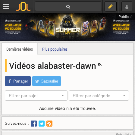
Publicité
Dernières vidéos
Plus populaires
Vidéos alabaster-dawn
Partager
Gazouiller
Filtrer par sujet
Filtrer par catégorie
Aucune vidéo n'a été trouvée.
Suivez-nous :
Publicité ▴