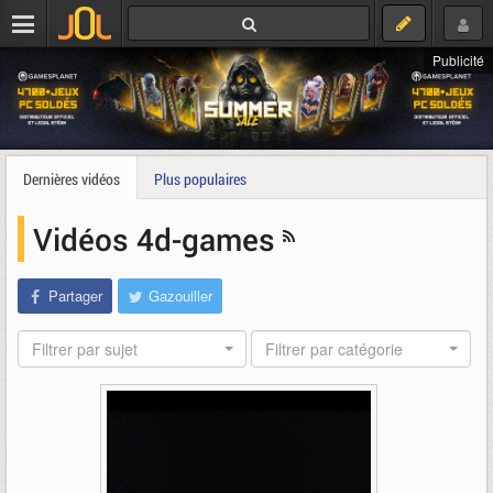
Publicité
Dernières vidéos
Plus populaires
Vidéos 4d-games
Partager
Gazouiller
Filtrer par sujet
Filtrer par catégorie