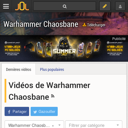
Warhammer Chaosbane
Télécharger
Publicité
Dernières vidéos
Plus populaires
Vidéos de Warhammer
Chaosbane
Partager
Gazouiller
Warhammer Chaosbane
×
Filtrer par catégorie