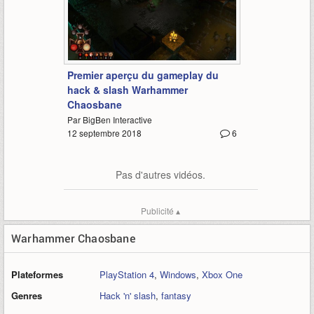
3:22
Premier aperçu du gameplay du
hack & slash Warhammer
Chaosbane
Par BigBen Interactive
12 septembre 2018
6
Pas d'autres vidéos.
Publicité ▴
Warhammer Chaosbane
Plateformes
PlayStation 4
,
Windows
,
Xbox One
Genres
Hack 'n' slash
,
fantasy