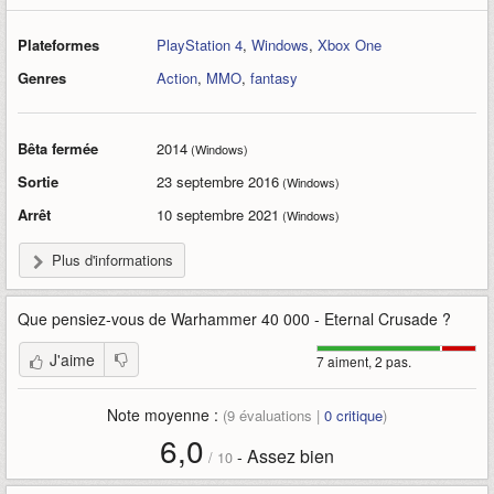
Plateformes
PlayStation 4
,
Windows
,
Xbox One
Genres
Action
,
MMO
,
fantasy
Bêta fermée
2014
(Windows)
Sortie
23 septembre 2016
(Windows)
Arrêt
10 septembre 2021
(Windows)
Plus d'informations
Que pensiez-vous de
Warhammer 40 000 - Eternal Crusade
?
J'aime
7 aiment, 2 pas.
Note moyenne :
(
9
évaluations |
0
critique
)
6,0
Assez bien
-
/
10