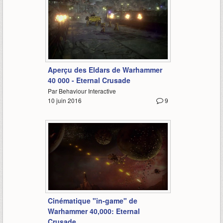
1:35
Aperçu des Eldars de Warhammer
40 000 - Eternal Crusade
Par Behaviour Interactive
10 juin 2016
9
1:46
Cinématique "in-game" de
Warhammer 40,000: Eternal
Crusade