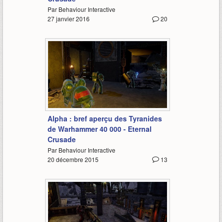
Par Behaviour Interactive
27 janvier 2016
20
0:54
Alpha : bref aperçu des Tyranides
de Warhammer 40 000 - Eternal
Crusade
Par Behaviour Interactive
20 décembre 2015
13