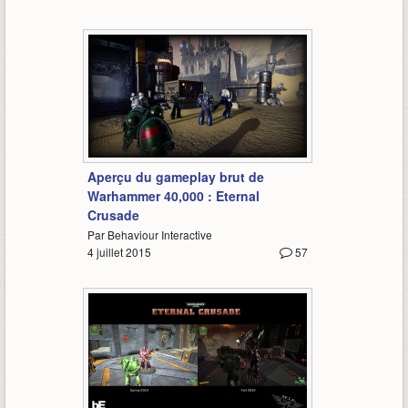
2:02
Aperçu du gameplay brut de
Warhammer 40,000 : Eternal
Crusade
Par Behaviour Interactive
4 juillet 2015
57
2:09