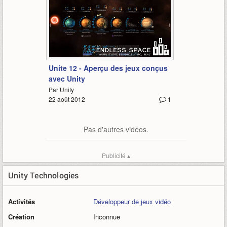
2:30
Unite 12 - Aperçu des jeux conçus
avec Unity
Par Unity
22 août 2012
1
Pas d'autres vidéos.
Publicité ▴
Unity Technologies
Activités
Développeur de jeux vidéo
Création
Inconnue