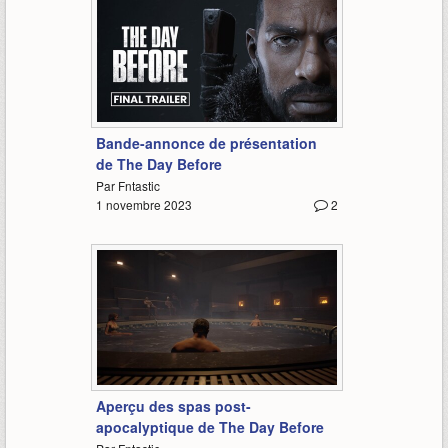
3:23
Bande-annonce de présentation
de The Day Before
Par Fntastic
1 novembre 2023
2
1:00
Aperçu des spas post-
apocalyptique de The Day Before