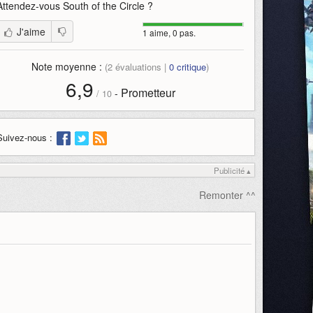
Attendez-vous
South of the Circle
?
J'aime
1 aime, 0 pas.
Note moyenne :
(
2
évaluations |
0
critique
)
6,9
Prometteur
-
/
10
Suivez-nous :
Publicité ▴
Remonter ^^