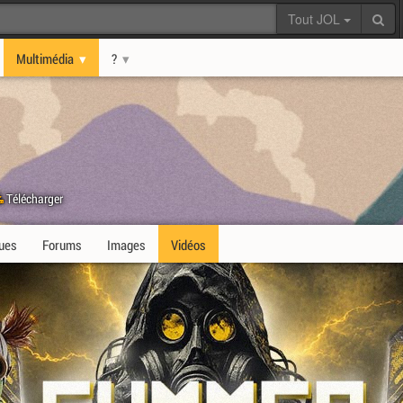
Tout JOL
Multimédia
?
Télécharger
ques
Forums
Images
Vidéos