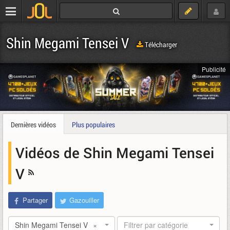
Shin Megami Tensei V
Télécharger
Publicité
Dernières vidéos
Plus populaires
Vidéos de Shin Megami Tensei
V
Partager
Gazouiller
Shin Megami Tensei V
×
Filtrer par catégorie