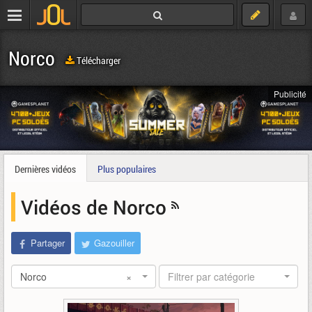
Norco
Télécharger
Publicité
Dernières vidéos
Plus populaires
Vidéos de Norco
Partager
Gazouiller
Norco
×
Filtrer par catégorie