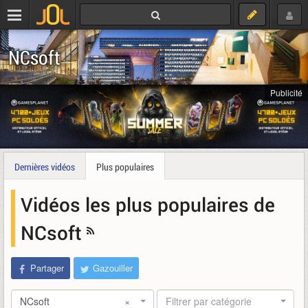
NCsoft
Publicité
Dernières vidéos
Plus populaires
Vidéos les plus populaires de
NCsoft
Partager
Gazouiller
NCsoft
×
Filtrer par catégorie