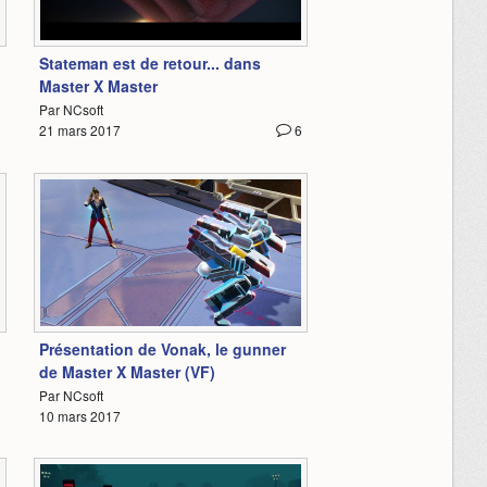
0:39
Stateman est de retour... dans
Master X Master
Par NCsoft
3
21 mars 2017
6
5:02
Présentation de Vonak, le gunner
de Master X Master (VF)
Par NCsoft
5
10 mars 2017