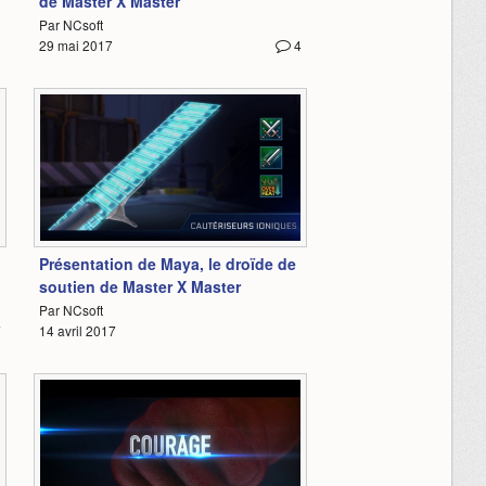
de Master X Master
Par NCsoft
29 mai 2017
4
4:20
Présentation de Maya, le droïde de
soutien de Master X Master
Par NCsoft
7
14 avril 2017