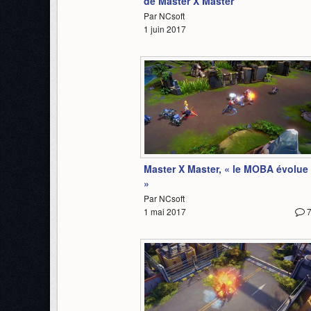
de Master X Master
Par NCsoft
1 juin 2017
0:53
Master X Master, « le MOBA évolue
»
Par NCsoft
1 mai 2017