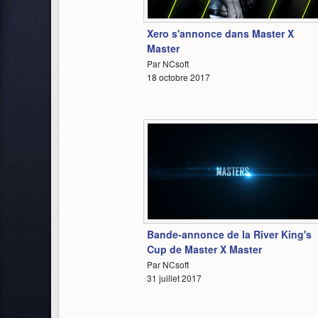
0:37
Xero s'annonce dans Master X
Master
Par NCsoft
18 octobre 2017
1:07
Bande-annonce de la River King's
Cup de Master X Master
Par NCsoft
31 juillet 2017