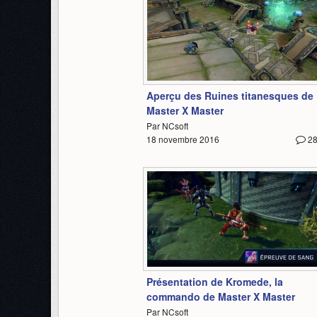
5:06
Aperçu des Ruines titanesques de
Master X Master
Par NCsoft
18 novembre 2016
2
4:12
Présentation de Kromede, la
commando de Master X Master
Par NCsoft