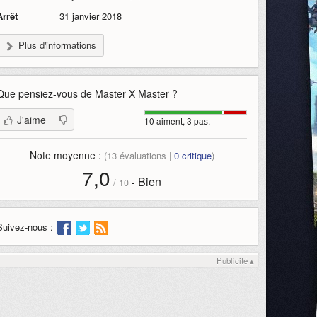
Arrêt
31 janvier 2018
Plus d'informations
Que pensiez-vous de
Master X Master
?
J'aime
10 aiment, 3 pas.
Note moyenne :
(
13
évaluations |
0
critique
)
7,0
Bien
-
/
10
Suivez-nous :
Publicité ▴