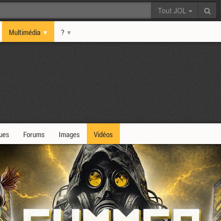
Tout JOL
Multimédia
?
ques
Forums
Images
Vidéos