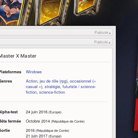
Publicité ▴
Publicité ▴
Master X Master
Plateformes
Windows
Genres
Action
,
jeu de rôle (rpg)
,
occasionnel («
casual »)
,
stratégie
,
futuriste / science-
fiction
,
science-fiction
Alpha-test
24 juin 2016
(Europe)
Bêta fermée
Octobre 2014
(République de Corée)
Sortie
2016
(République de Corée)
21 juin 2017
(Europe)