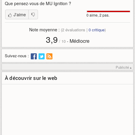
Que pensez-vous de
MU Ignition
?
J'aime
0 aime, 2 pas.
Note moyenne :
(
2
évaluations |
0
critique
)
3,9
Médiocre
-
/
10
Suivez-nous :
Publicité ▴
À découvrir sur le web