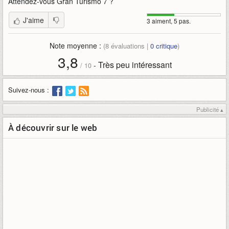
Attendez-vous
Gran Turismo 7
?
J'aime
3 aiment, 5 pas.
Note moyenne :
(
8
évaluations |
0
critique
)
3,8
Très peu intéressant
-
/
10
Suivez-nous :
Publicité ▴
À découvrir sur le web