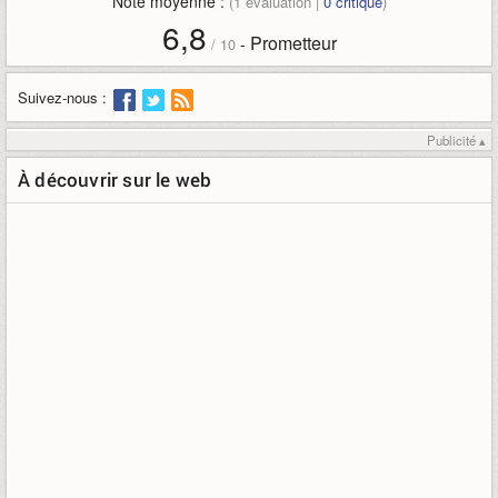
Note moyenne :
(
1
évaluation |
0
critique
)
6,8
Prometteur
-
/
10
Suivez-nous :
Publicité ▴
À découvrir sur le web