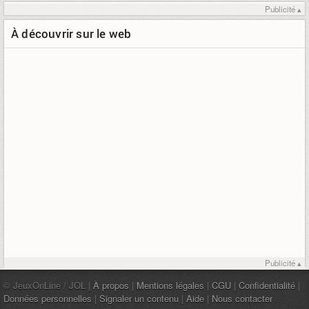
Publicité ▴
À découvrir sur le web
Publicité ▴
© JeuxOnLine / JOL |
À propos
|
Mentions légales
|
CGU
|
Confidentialité
|
Données personnelles
|
Signaler un contenu
|
Aide
|
Nous contacter