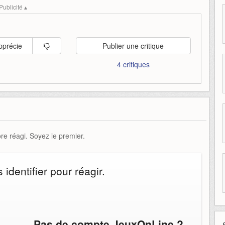
dézale
elglon
présentation
Publicité ▴
pprécie
Publier une critique
4 critiques
e réagi. Soyez le premier.
identifier pour réagir.
Pas de compte JeuxOnLine ?