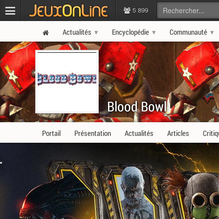
5 899
Actualités
Encyclopédie
Communauté
Blood Bowl
Portail
Présentation
Actualités
Articles
Criti