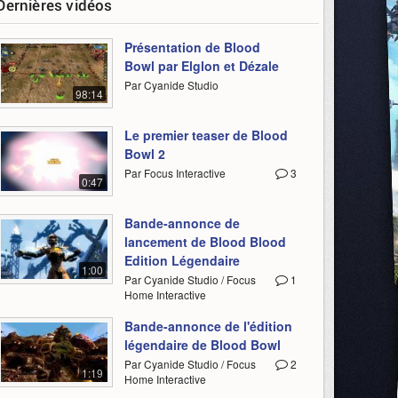
Dernières vidéos
Présentation de Blood
Bowl par Elglon et Dézale
Par Cyanide Studio
98:14
Le premier teaser de Blood
Bowl 2
Par Focus Interactive
3
0:47
Bande-annonce de
lancement de Blood Blood
Edition Légendaire
1:00
Par Cyanide Studio / Focus
1
Home Interactive
Bande-annonce de l'édition
légendaire de Blood Bowl
Par Cyanide Studio / Focus
2
1:19
Home Interactive