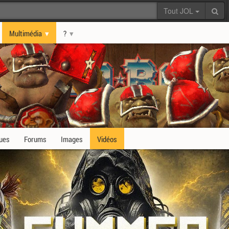
Tout JOL
Multimédia
?
ques
Forums
Images
Vidéos