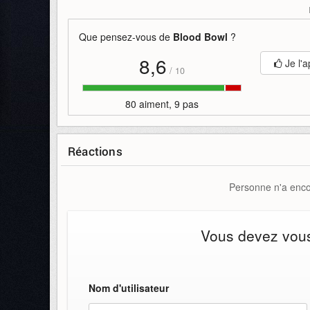
Mots-clefs
:
blood
blood-bowl
bowl
cyanide-studio
Que pensez-vous de
Blood Bowl
?
8,6
Je l'a
/
10
80 aiment, 9 pas
Réactions
Personne n'a encor
Vous devez vous 
Nom d'utilisateur