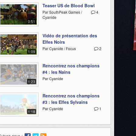
Teaser US de Blood Bowl
Par SouthPeak Games /
4
Cyanide
0:51
Vidéo de présentation des
Elfes Noirs
Par Cyanide / Focus
2
1:09
Rencontrez nos champions
#4 : les Nains
Par Cyanide
1:23
Rencontrez nos champions
#3 : les Elfes Sylvains
Par Cyanide
1
1:18
Suivez-nous :