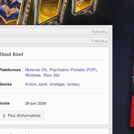
Publicité ▴
Publicité ▴
Blood Bowl
Plateformes
Nintendo DS
,
PlayStation Portable (PSP)
,
Windows
,
Xbox 360
Genres
Action
,
sport
,
stratégie
,
fantasy
Sortie
26 juin 2009
Plus d'informations