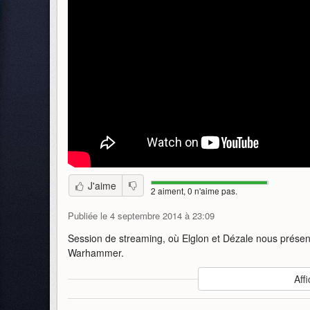
J'aime
2 aiment, 0 n'aime pas.
Publiée le 4 septembre 2014 à 23:09
Session de streaming, où Elglon et Dézale nous présen
Warhammer.
Auteur
:
Cyanide Studio
Affi
Mise en ligne par
:
Agahnon