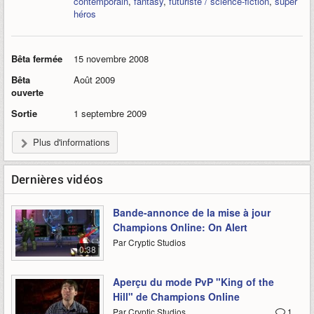
contemporain
,
fantasy
,
futuriste / science-fiction
,
super
héros
Bêta fermée
15 novembre 2008
Bêta
Août 2009
ouverte
Sortie
1 septembre 2009
Plus d'informations
Dernières vidéos
Bande-annonce de la mise à jour
Champions Online: On Alert
Par Cryptic Studios
0:38
Aperçu du mode PvP "King of the
Hill" de Champions Online
Par Cryptic Studios
1