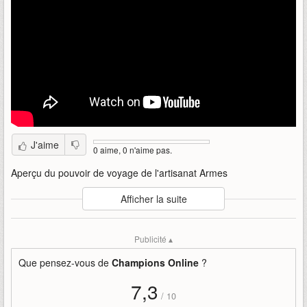
J'aime
0 aime, 0 n'aime pas.
Aperçu du pouvoir de voyage de l'artisanat Armes
Auteur
:
jchampiononline
Afficher la suite
Mise en ligne par
:
LorDragon
Mots-clefs
:
artisanat
pouvoir
voyage
craft
travel
power
Publicité ▴
Que pensez-vous de
Champions Online
?
7,3
/
10