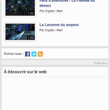
Pack d'aventures : La Flamme du
démon
Par Cryptic / Atari
1:32
La Lanterne du serpent
Par Cryptic / Atari
1:33
Suivez-nous :
Publicité ▴
À découvrir sur le web