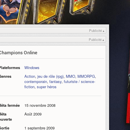
Publicité ▴
Publicité ▴
Champions Online
Plateformes
Windows
Genres
Action
,
jeu de rôle (rpg)
,
MMO
,
MMORPG
,
contemporain
,
fantasy
,
futuriste / science-
fiction
,
super héros
Bêta fermée
15 novembre 2008
Bêta
Août 2009
ouverte
Sortie
1 septembre 2009