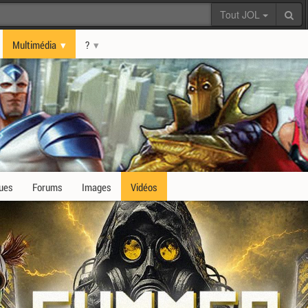
Tout JOL
Multimédia
?
ques
Forums
Images
Vidéos