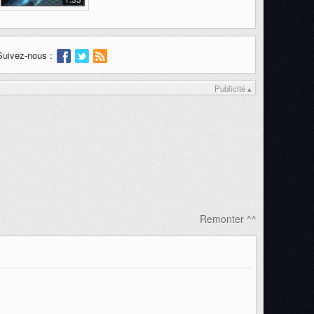
Suivez-nous :
Publicité ▴
Remonter ^^