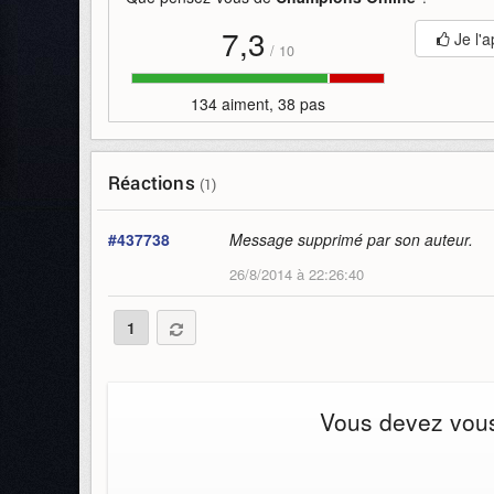
7,3
Je l'a
/
10
134 aiment, 38 pas
Réactions
(1)
#437738
Message supprimé par son auteur.
26/8/2014 à 22:26:40
1
Vous devez vous 