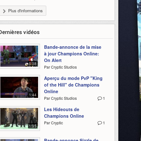
Plus d'informations
Dernières vidéos
Bande-annonce de la mise
à jour Champions Online:
On Alert
0:38
Par Cryptic Studios
Aperçu du mode PvP "King
of the Hill" de Champions
Online
1:44
Par Cryptic Studios
1
Les Hideouts de
Champions Online
Par Cryptic
1
1:35
Bande-annonce Sizzle de