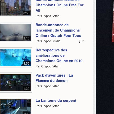
Champions Online Free For
All
0:58
Par Cryptic / Atari
Bande-annonce de
lancement de Champions
Online : Gratuit Pour Tous
2:10
Par Cryptic Studio
1
Rétrospective des
améliorations de
Champions Online en 2010
3:59
Par Cryptic / Atari
Pack d'aventures : La
Flamme du démon
Par Cryptic / Atari
1:32
La Lanterne du serpent
Par Cryptic / Atari
1:33