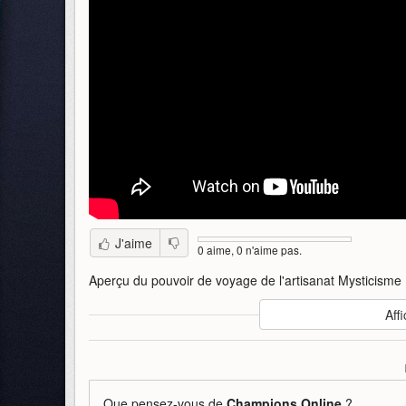
J'aime
0 aime, 0 n'aime pas.
Aperçu du pouvoir de voyage de l'artisanat Mysticisme
Auteur
:
jchampiononline
Affi
Mise en ligne par
:
LorDragon
Mots-clefs
:
artisanat
pouvoir
voyage
craft
travel
Que pensez-vous de
Champions Online
?