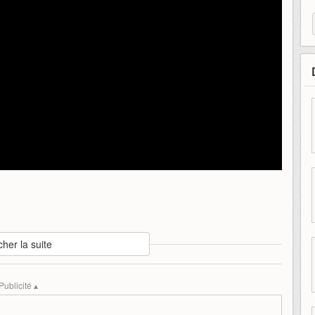
cher la suite
power
Publicité ▴