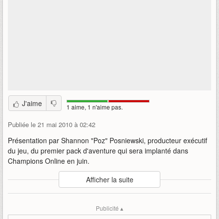
J'aime
1 aime, 1 n'aime pas.
Publiée le 21 mai 2010 à 02:42
Présentation par Shannon "Poz" Posniewski, producteur exécutif
du jeu, du premier pack d'aventure qui sera implanté dans
Champions Online en juin.
Auteur
:
Cryptic / Atari
Afficher la suite
Mise en ligne par
:
LorDragon
Mots-clefs
:
lanterne
serpent
champions
co
pack
aventure
Publicité ▴
lantern
adventure