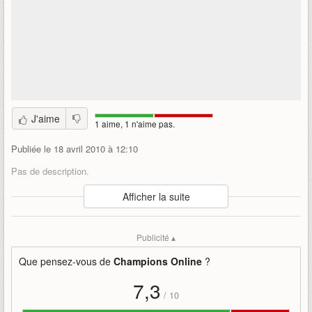
J'aime
1 aime, 1 n'aime pas.
Publiée le 18 avril 2010 à 12:10
Pas de description.
Auteur
:
Cryptic / Atari
Afficher la suite
Mise en ligne par
:
Zekkangel
Mots-clefs
:
co
atari
cryptic
therakiel
Publicité ▴
Que pensez-vous de
Champions Online
?
7,3
/
10