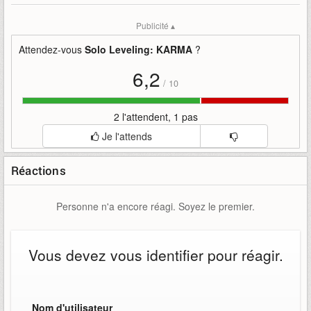
Mots-clefs
:
dévoile
gameplay
karma
leveling
netmarble
Publicité ▴
solo
solo-leveling
Attendez-vous
Solo Leveling: KARMA
?
6,2
/
10
2 l'attendent, 1 pas
Je l'attends
Réactions
Personne n'a encore réagi. Soyez le premier.
Vous devez vous identifier pour réagir.
Nom d'utilisateur