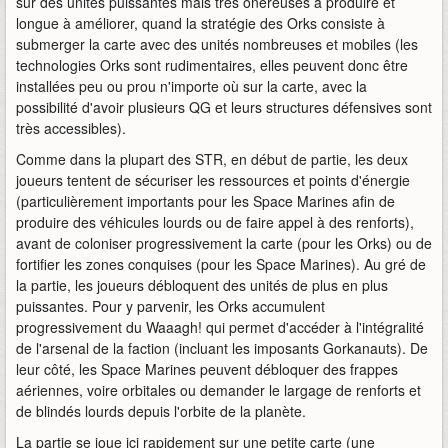
sur des unités puissantes mais très onéreuses à produire et
longue à améliorer, quand la stratégie des Orks consiste à
submerger la carte avec des unités nombreuses et mobiles (les
technologies Orks sont rudimentaires, elles peuvent donc être
installées peu ou prou n'importe où sur la carte, avec la
possibilité d'avoir plusieurs QG et leurs structures défensives sont
très accessibles).
Comme dans la plupart des STR, en début de partie, les deux
joueurs tentent de sécuriser les ressources et points d'énergie
(particulièrement importants pour les Space Marines afin de
produire des véhicules lourds ou de faire appel à des renforts),
avant de coloniser progressivement la carte (pour les Orks) ou de
fortifier les zones conquises (pour les Space Marines). Au gré de
la partie, les joueurs débloquent des unités de plus en plus
puissantes. Pour y parvenir, les Orks accumulent
progressivement du Waaagh! qui permet d'accéder à l'intégralité
de l'arsenal de la faction (incluant les imposants Gorkanauts). De
leur côté, les Space Marines peuvent débloquer des frappes
aériennes, voire orbitales ou demander le largage de renforts et
de blindés lourds depuis l'orbite de la planète.
La partie se joue ici rapidement sur une petite carte (une