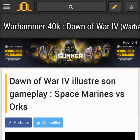
Warhammer 40k : Dawn of War IV
(Warh
Publicité
Dawn of War IV illustre son
gameplay : Space Marines vs
Orks
Partager
Gazouiller