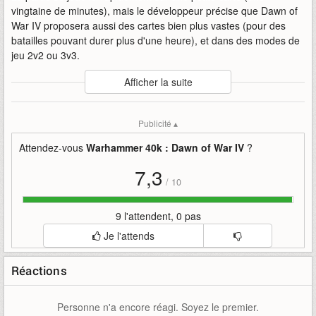
vingtaine de minutes), mais le développeur précise que Dawn of
War IV proposera aussi des cartes bien plus vastes (pour des
batailles pouvant durer plus d'une heure), et dans des modes de
jeu 2v2 ou 3v3.
Auteur
:
KING Art Games
Afficher la suite
Mise en ligne par
:
Uther
Mots-clefs
:
dawn
dawn-of-war-iv
gameplay
illustre
iv
Publicité ▴
king-art-games
marines
of
orks
space
vs
war
warhammer-40k
Attendez-vous
Warhammer 40k : Dawn of War IV
?
7,3
/
10
9 l'attendent, 0 pas
Je l'attends
Réactions
Personne n'a encore réagi. Soyez le premier.