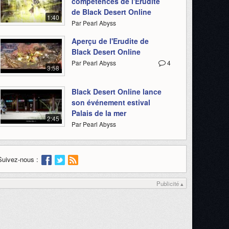
compétences de l'Erudite
de Black Desert Online
1:40
Par Pearl Abyss
Aperçu de l'Erudite de
Black Desert Online
Par Pearl Abyss
4
3:58
Black Desert Online lance
son événement estival
Palais de la mer
2:45
Par Pearl Abyss
Suivez-nous :
Publicité ▴