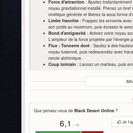
Force d'attraction
: Ajustez instantanément v
noyau gravitationnel installé. Prenez un bref
cinétique générée et libérez-la sous forme d'
Limite franchie
: Frappez les ennemis avec 
son poids au maximum, puis écrasez-le avec
Bond d'antigravité
: Activez votre noyau so
L'ampleur de la force projetée par l'énergie 
Flux : Tonnerre doré
: Sautez à des hauteurs
noyau fusionné, puis redescendez avec frac
cercle alchimique.
Coup lointain
: Lancez un marteau, puis envo
Auteur
:
Pearl Abyss
Affi
Mise en ligne par
:
Uther
Mots-clefs
:
black-desert-online
compétences
erudi
Que pensez-vous de
Black Desert Online
?
6,1
Je l'a
/
10