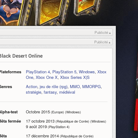
Publicité ▴
Publicité ▴
Black Desert Online
Plateformes
PlayStation 4
,
PlayStation 5
,
Windows
,
Xbox
One
,
Xbox One X
,
Xbox Series X|S
Genres
Action
,
jeu de rôle (rpg)
,
MMO
,
MMORPG
,
stratégie
,
fantasy
,
médiéval
Alpha-test
Octobre 2015
(Europe) (Windows)
Bêta fermée
17 octobre 2013
(République de Corée) (Windows)
9 août 2019
(PlayStation 4)
Bêta
17 décembre 2014
(République de Corée)