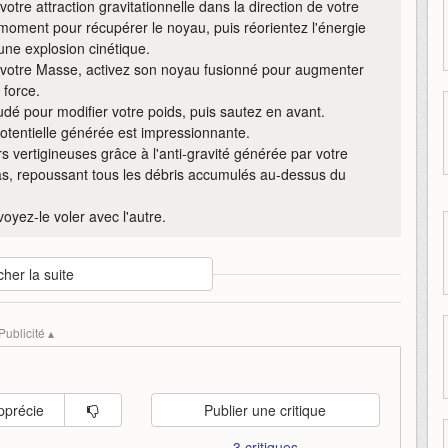
otre attraction gravitationnelle dans la direction de votre
 moment pour récupérer le noyau, puis réorientez l'énergie
une explosion cinétique.
votre Masse, activez son noyau fusionné pour augmenter
 force.
udé pour modifier votre poids, puis sautez en avant.
potentielle générée est impressionnante.
 vertigineuses grâce à l'anti-gravité générée par votre
as, repoussant tous les débris accumulés au-dessus du
yez-le voler avec l'autre.
cher la suite
te
gameplay
pearl-abyss
présentation
mmo
asie
corée-du-sud
Publicité ▴
pprécie
Publier une critique
3 critiques