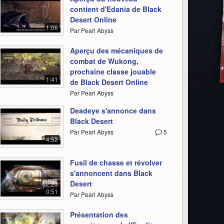
contient d'Edania de Black
Desert Online
1:06
Par Pearl Abyss
Aperçu des mécaniques de
combat de Wukong,
prochaine classe jouable
1:41
de Black Desert Online
Par Pearl Abyss
Deadeye s'annonce dans
Black Desert
Par Pearl Abyss
5
4:52
Fusil de chasse et révolver
s'annoncent dans Black
Desert
0:51
Par Pearl Abyss
Présentation des