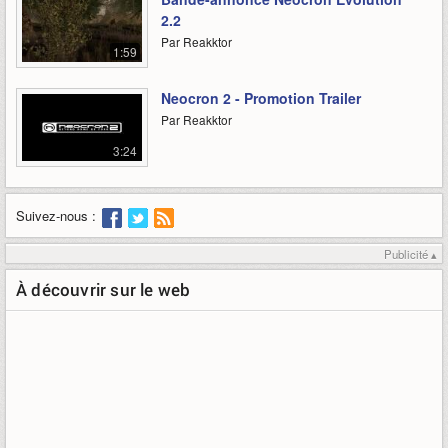
2.2
Par Reakktor
1:59
Neocron 2 - Promotion Trailer
Par Reakktor
3:24
Suivez-nous :
Publicité ▴
À découvrir sur le web