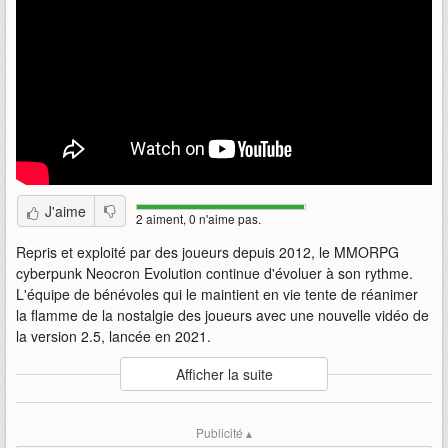
J'aime
2 aiment, 0 n'aime pas.
Repris et exploité par des joueurs depuis 2012, le MMORPG
cyberpunk Neocron Evolution continue d'évoluer à son rythme.
L'équipe de bénévoles qui le maintient en vie tente de réanimer
la flamme de la nostalgie des joueurs avec une nouvelle vidéo de
la version 2.5, lancée en 2021.
Auteur
:
Neocron Support Team
Afficher la suite
Mise en ligne par
:
Agahnon
Mots-clefs
:
25
affiche
beyond-dome-of-york
evolution
Publicité ▴
machinima
mmo
neocron