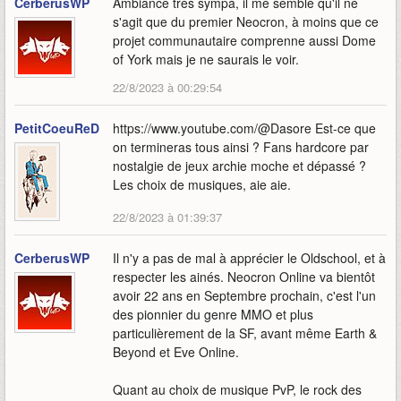
CerberusWP
Ambiance très sympa, il me semble qu'il ne
s'agit que du premier Neocron, à moins que ce
projet communautaire comprenne aussi Dome
of York mais je ne saurais le voir.
22/8/2023 à 00:29:54
PetitCoeuReD
https://www.youtube.com/@Dasore Est-ce que
on termineras tous ainsi ? Fans hardcore par
nostalgie de jeux archie moche et dépassé ?
Les choix de musiques, aie aie.
22/8/2023 à 01:39:37
CerberusWP
Il n'y a pas de mal à apprécier le Oldschool, et à
respecter les ainés. Neocron Online va bientôt
avoir 22 ans en Septembre prochain, c'est l'un
des pionnier du genre MMO et plus
particulièrement de la SF, avant même Earth &
Beyond et Eve Online.
Quant au choix de musique PvP, le rock des