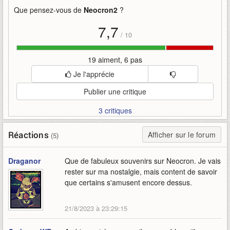
neocron-support-team
neocron2
version
Que pensez-vous de
Neocron2
?
7,7
/
10
19 aiment, 6 pas
Je l'apprécie
Publier une critique
3 critiques
Réactions
Afficher sur le forum
(5)
Draganor
Que de fabuleux souvenirs sur Neocron. Je vais
rester sur ma nostalgie, mais content de savoir
que certains s'amusent encore dessus.
21/8/2023 à 23:29:15