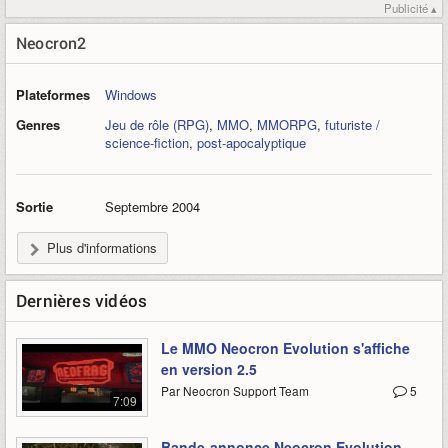
Publicité ▴
Neocron2
Plateformes
Windows
Genres
Jeu de rôle (RPG)
,
MMO
,
MMORPG
,
futuriste /
science-fiction
,
post-apocalyptique
Sortie
Septembre 2004
Plus d'informations
Dernières vidéos
Le MMO Neocron Evolution s'affiche
en version 2.5
Par Neocron Support Team
5
7:09
Bande-annonce Neocron Evolution